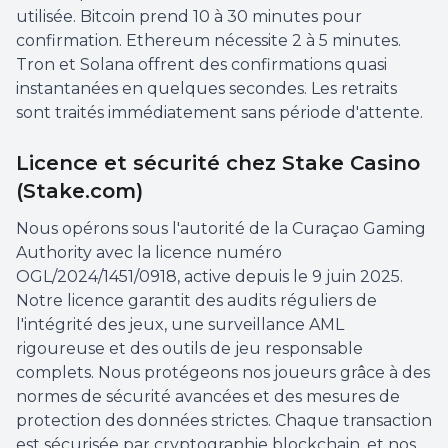
utilisée. Bitcoin prend 10 à 30 minutes pour
confirmation. Ethereum nécessite 2 à 5 minutes.
Tron et Solana offrent des confirmations quasi
instantanées en quelques secondes. Les retraits
sont traités immédiatement sans période d'attente.
Licence et sécurité chez Stake Casino
(Stake.com)
Nous opérons sous l'autorité de la Curaçao Gaming
Authority avec la licence numéro
OGL/2024/1451/0918, active depuis le 9 juin 2025.
Notre licence garantit des audits réguliers de
l'intégrité des jeux, une surveillance AML
rigoureuse et des outils de jeu responsable
complets. Nous protégeons nos joueurs grâce à des
normes de sécurité avancées et des mesures de
protection des données strictes. Chaque transaction
est sécurisée par cryptographie blockchain, et nos