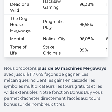
Hacksaw
Dead or a
96,38%
12
Gaming
Wild
The Dog
Pragmatic
House
96,55%
12
Play
Megaways
Mental
Nolimit City
96,08%
66
Tome of
Stake
99%
10
Life
Originals
Nous proposons
plus de 50 machines Megaways
avec jusqu'à 117 649 façons de gagner. Les
mécaniques incluent les gains en cascade, les
symboles multiplicateurs, les tours gratuits et les
wilds extensibles. Notre fonction Bonus Buy vous
permet d'acheter directement l'accès aux tours
bonus sur de nombreux titres.