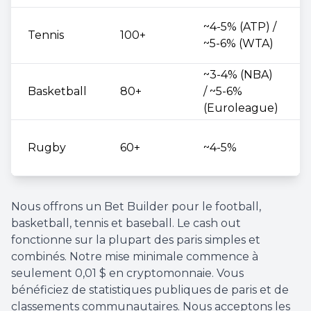
~4-5% (ATP) /
Tennis
100+
~5-6% (WTA)
~3-4% (NBA)
Basketball
80+
/ ~5-6%
(Euroleague)
Rugby
60+
~4-5%
Nous offrons un Bet Builder pour le football,
basketball, tennis et baseball. Le cash out
fonctionne sur la plupart des paris simples et
combinés. Notre mise minimale commence à
seulement 0,01 $ en cryptomonnaie. Vous
bénéficiez de statistiques publiques de paris et de
classements communautaires. Nous acceptons les