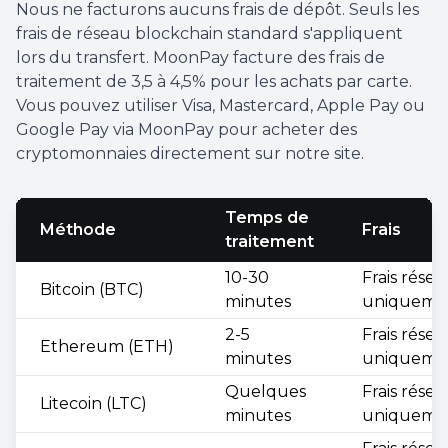
Nous ne facturons aucuns frais de dépôt. Seuls les
frais de réseau blockchain standard s'appliquent
lors du transfert. MoonPay facture des frais de
traitement de 3,5 à 4,5% pour les achats par carte.
Vous pouvez utiliser Visa, Mastercard, Apple Pay ou
Google Pay via MoonPay pour acheter des
cryptomonnaies directement sur notre site.
Temps de
Méthode
Frais
traitement
10-30
Frais rése
Bitcoin (BTC)
minutes
uniqueme
2-5
Frais rése
Ethereum (ETH)
minutes
uniqueme
Quelques
Frais rése
Litecoin (LTC)
minutes
uniqueme