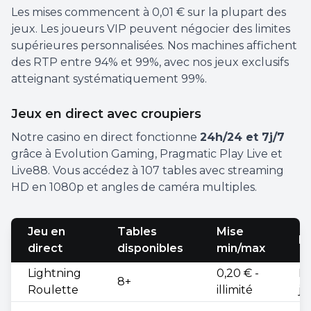
Les mises commencent à 0,01 € sur la plupart des
jeux. Les joueurs VIP peuvent négocier des limites
supérieures personnalisées. Nos machines affichent
des RTP entre 94% et 99%, avec nos jeux exclusifs
atteignant systématiquement 99%.
Jeux en direct avec croupiers
Notre casino en direct fonctionne
24h/24 et 7j/7
grâce à Evolution Gaming, Pragmatic Play Live et
Live88. Vous accédez à 107 tables avec streaming
HD en 1080p et angles de caméra multiples.
Jeu en
Tables
Mise
Fo
direct
disponibles
min/max
Lightning
0,20 € -
Mu
8+
Roulette
illimité
ju