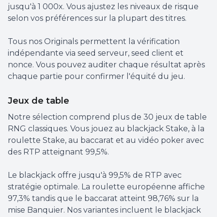
jusqu'à 1 000x. Vous ajustez les niveaux de risque
selon vos préférences sur la plupart des titres.
Tous nos Originals permettent la vérification
indépendante via seed serveur, seed client et
nonce. Vous pouvez auditer chaque résultat après
chaque partie pour confirmer l'équité du jeu.
Jeux de table
Notre sélection comprend plus de 30 jeux de table
RNG classiques. Vous jouez au blackjack Stake, à la
roulette Stake, au baccarat et au vidéo poker avec
des RTP atteignant 99,5%.
Le blackjack offre jusqu'à 99,5% de RTP avec
stratégie optimale. La roulette européenne affiche
97,3% tandis que le baccarat atteint 98,76% sur la
mise Banquier. Nos variantes incluent le blackjack