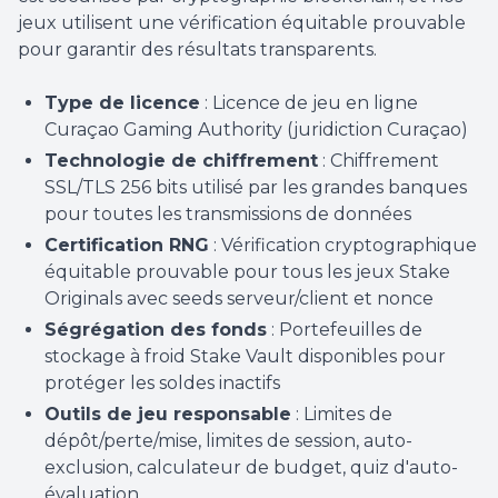
jeux utilisent une vérification équitable prouvable
pour garantir des résultats transparents.
Type de licence
: Licence de jeu en ligne
Curaçao Gaming Authority (juridiction Curaçao)
Technologie de chiffrement
: Chiffrement
SSL/TLS 256 bits utilisé par les grandes banques
pour toutes les transmissions de données
Certification RNG
: Vérification cryptographique
équitable prouvable pour tous les jeux Stake
Originals avec seeds serveur/client et nonce
Ségrégation des fonds
: Portefeuilles de
stockage à froid Stake Vault disponibles pour
protéger les soldes inactifs
Outils de jeu responsable
: Limites de
dépôt/perte/mise, limites de session, auto-
exclusion, calculateur de budget, quiz d'auto-
évaluation