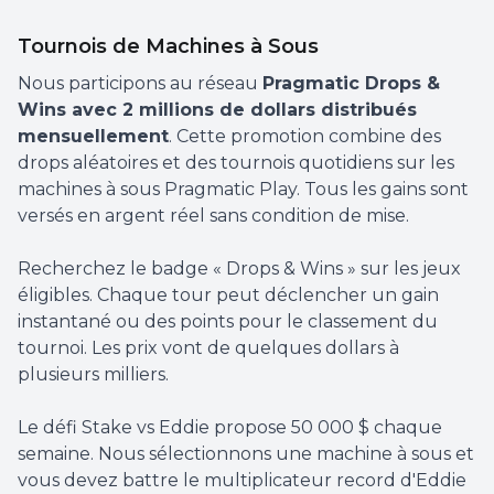
Tournois de Machines à Sous
Nous participons au réseau
Pragmatic Drops &
Wins avec 2 millions de dollars distribués
mensuellement
. Cette promotion combine des
drops aléatoires et des tournois quotidiens sur les
machines à sous Pragmatic Play. Tous les gains sont
versés en argent réel sans condition de mise.
Recherchez le badge « Drops & Wins » sur les jeux
éligibles. Chaque tour peut déclencher un gain
instantané ou des points pour le classement du
tournoi. Les prix vont de quelques dollars à
plusieurs milliers.
Le défi Stake vs Eddie propose 50 000 $ chaque
semaine. Nous sélectionnons une machine à sous et
vous devez battre le multiplicateur record d'Eddie