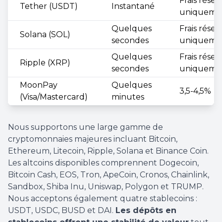
Frais rése
Tether (USDT)
Instantané
uniqueme
Quelques
Frais rése
Solana (SOL)
secondes
uniqueme
Quelques
Frais rése
Ripple (XRP)
secondes
uniqueme
MoonPay
Quelques
3,5-4,5%
(Visa/Mastercard)
minutes
Nous supportons une large gamme de
cryptomonnaies majeures incluant Bitcoin,
Ethereum, Litecoin, Ripple, Solana et Binance Coin.
Les altcoins disponibles comprennent Dogecoin,
Bitcoin Cash, EOS, Tron, ApeCoin, Cronos, Chainlink,
Sandbox, Shiba Inu, Uniswap, Polygon et TRUMP.
Nous acceptons également quatre stablecoins :
USDT, USDC, BUSD et DAI.
Les dépôts en