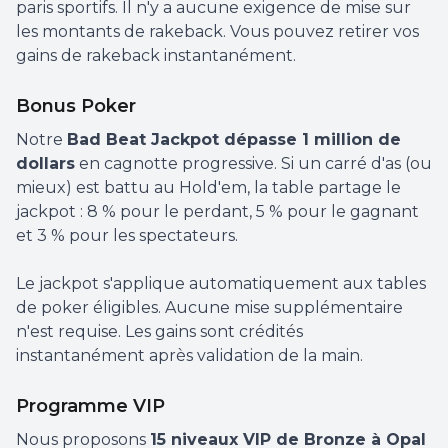
paris sportifs. Il n'y a aucune exigence de mise sur
les montants de rakeback. Vous pouvez retirer vos
gains de rakeback instantanément.
Bonus Poker
Notre
Bad Beat Jackpot dépasse 1 million de
dollars
en cagnotte progressive. Si un carré d'as (ou
mieux) est battu au Hold'em, la table partage le
jackpot : 8 % pour le perdant, 5 % pour le gagnant
et 3 % pour les spectateurs.
Le jackpot s'applique automatiquement aux tables
de poker éligibles. Aucune mise supplémentaire
n'est requise. Les gains sont crédités
instantanément après validation de la main.
Programme VIP
Nous proposons
15 niveaux VIP de Bronze à Opal